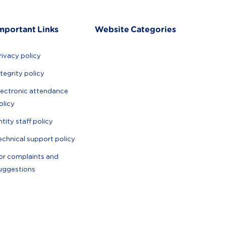
mportant Links
Website Categories
rivacy policy
ntegrity policy
lectronic attendance
olicy
ntity staff policy
echnical support policy
or complaints and
uggestions
Made with love by Osarh ❤