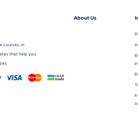
About Us
I
P
I
e courses, in
cates that help you
E
p
ties.
E
T
F
s