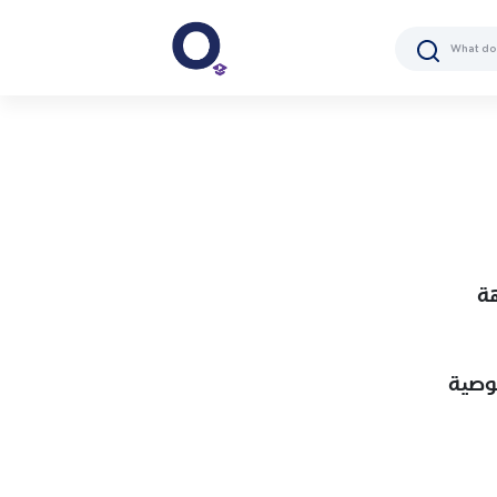
هة
وصية