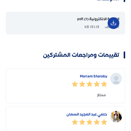
الفوترة الالكترونية (1).pdf
pdf ملف
151.15 kB
تقييمات ومراجعات المشتركين
Mariam Shalaby
ممتاز
حلمي عبد المجيد السمان